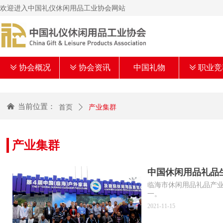
欢迎进入中国礼仪休闲用品工业协会网站
ꅂ
协会概况
ꅂ
协会资讯
中国礼物
ꅂ
职业竞
낀
当前位置：
首页
ꄲ
产业集群
产业集群
中国休闲用品礼品
临海市休闲用品礼品产
一。
2021-11-15