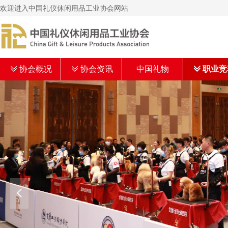
欢迎进入中国礼仪休闲用品工业协会网站
ꅂ
协会概况
ꅂ
协会资讯
中国礼物
ꅂ
职业竞
넳