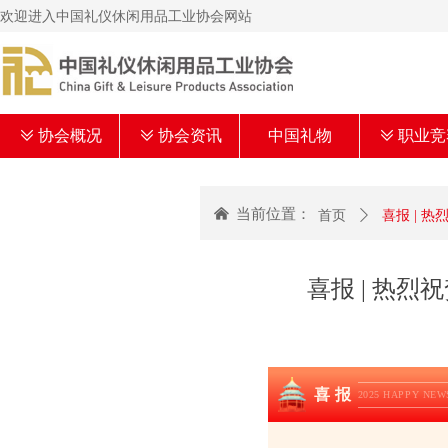
欢迎进入中国礼仪休闲用品工业协会网站
ꅂ
协会概况
ꅂ
协会资讯
中国礼物
ꅂ
职业竞
낀
当前位置：
首页
ꄲ
喜报 | 
喜报 | 热
喜 报
2025 HAPPY NEW