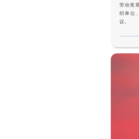
劳动奖
织单位
议。