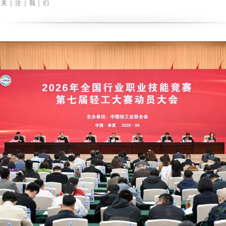
｜关｜注｜我｜们