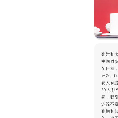
张崇和
中国财
至目前，
届次, 
赛人员超
39人
赛，吸
源源不
张崇和