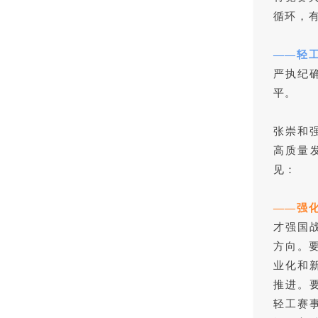
循环，
——轻
严执纪
平。
张崇和强
高质量
见：
——强
才强国
方向。
业化和
推进。
轻工赛