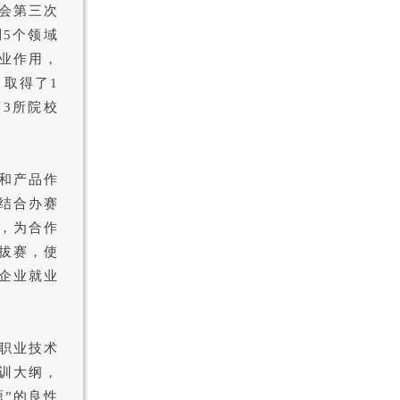
会第三次
5个领域
业作用，
，取得了1
3所院校
和产品作
结合办赛
，为合作
拔赛，使
企业就业
职业技术
训大纲，
源”的良性