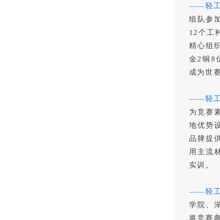
——轻
组队参
12个
精心组
金2铜
成为世
——轻
为竞赛
地优势
品牌提
用主流
实训。
——轻
学院、
将竞赛