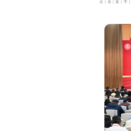
点｜击｜蓝｜字