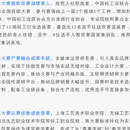
工大赛接轨世赛成绩喜人。
按照人社部批复，中国轻工业联合
加全国技能大赛，参与赛项由上一届2个领域5个工种，增加到
工种。中国轻工业联合会充分发挥行业协会、专业院校和重点企
织了12场轻工行业选拔赛，遴选出12名选手征战世赛选拔赛
8优胜的喜人佳绩，其中，8位选手入围世赛国家集训队，推荐
赛集训基地。
工大赛产赛融合成果丰硕。
全媒体运营师竞赛，引入真实品牌
素材，实现了技能竞赛与市场实战无缝对接。工业设计大赛，
设置竞赛内容，推动大赛与产业同频共振。互联网营销师大赛
供全国性展销平台，推动品牌销量大幅提升。国赛时装技术选
材料，配备工业级设备，契合生产流程，优秀选手可直接参加
工大赛以赛促教成效显著。
上海工艺美术职业学院、无锡工艺
湖北生态职业技术学院等轻工职业院校，将大赛标准转化为实
典型案例作为课堂教学素材，形成了从“赛事突破”到“教学资