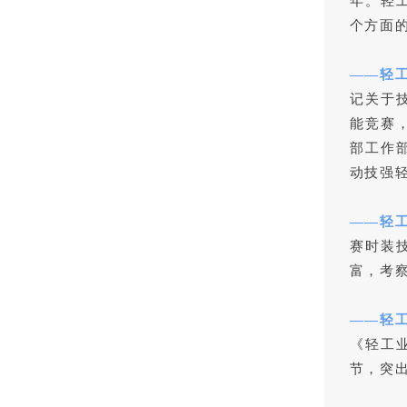
年。轻
个方面
——轻
记关于
能竞赛
部工作
动技强
——轻
赛时装
富，考
——轻
《轻工
节，突