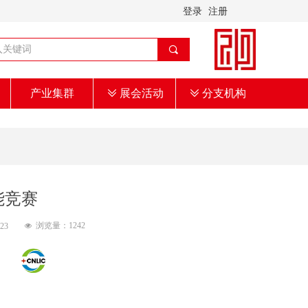
登录
注册
끠
产业集群
ꅂ
展会活动
ꅂ
分支机构
能竞赛
浏览量：
1242
:23
넶