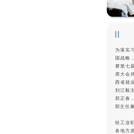
为落实
国战略
赛第七
席大会
西省就
刘江毅
郑正春
部主任
轻工业
各地方