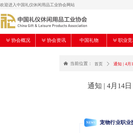
欢迎进入中国礼仪休闲用品工业协会网站
ꅂ
协会概况
ꅂ
协会资讯
中国礼物
ꅂ
职业竞
낀
当前位置：
首页
ꄲ
通知 | 
通知 | 4月
宠物行业职业
NEWS