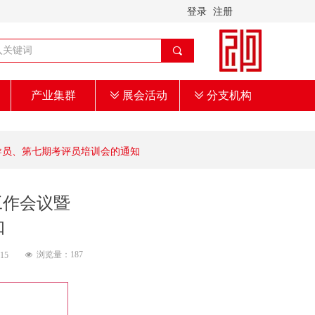
登录
注册
끠
产业集群
ꅂ
展会活动
ꅂ
分支机构
督导员、第七期考评员培训会的通知
工作会议暨
知
浏览量：
187
:15
넶