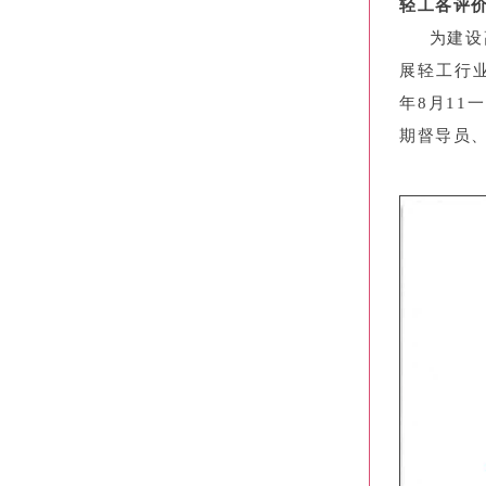
轻工各评
为建设高
展轻工行
年8月11一
期督导员