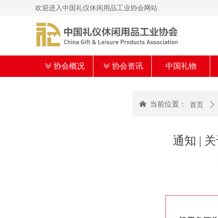
欢迎进入中国礼仪休闲用品工业协会网站
ꅂ
协会概况
ꅂ
协会资讯
中国礼物
낀
当前位置：
首页
ꄲ
通知 |